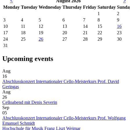
<
August 2026
>
Mon
day
Tue
sday
Wed
nesday
Thu
rsday
Fri
day
Sat
urday
Sun
da
1
2
3
4
5
6
7
8
9
10
11
12
13
14
15
16
17
18
19
20
21
22
23
24
25
26
27
28
29
30
31
Upcoming events
Aug
16
Abschlusskonzert Internationaler Cello-Meisterkurs Prof. David
Geringas
Aug
26
Celloabend mit Denis Severin
Sep
05
Abschlusskonzert Internationaler Cello-Meisterkurs Prof. Wolfgang
Emanuel Schmidt
Hochschule für Musik Franz Liszt Weimar