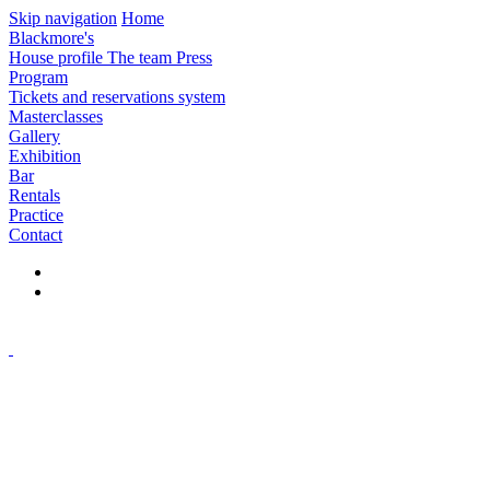
Skip navigation
Home
Blackmore's
House profile
The team
Press
Program
Tickets and reservations system
Masterclasses
Gallery
Exhibition
Bar
Rentals
Practice
Contact