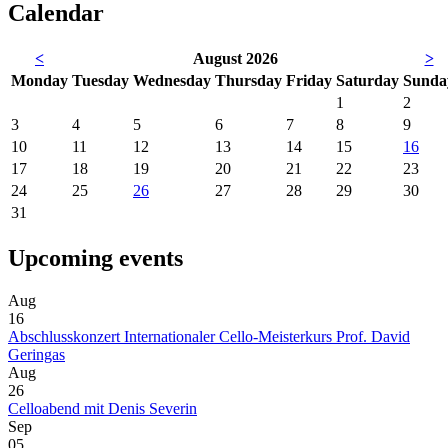
Calendar
<
August 2026
>
Mon
day
Tue
sday
Wed
nesday
Thu
rsday
Fri
day
Sat
urday
Sun
da
1
2
3
4
5
6
7
8
9
10
11
12
13
14
15
16
17
18
19
20
21
22
23
24
25
26
27
28
29
30
31
Upcoming events
Aug
16
Abschlusskonzert Internationaler Cello-Meisterkurs Prof. David
Geringas
Aug
26
Celloabend mit Denis Severin
Sep
05