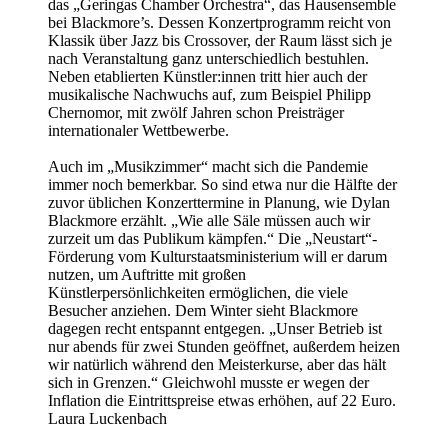
das „Geringas Chamber Orchestra“, das Hausensemble
bei Blackmore’s. Dessen Konzertprogramm reicht von
Klassik über Jazz bis Crossover, der Raum lässt sich je
nach Veranstaltung ganz unterschiedlich bestuhlen.
Neben etablierten Künstler:innen tritt hier auch der
musikalische Nachwuchs auf, zum Beispiel Philipp
Chernomor, mit zwölf Jahren schon Preisträger
internationaler Wettbewerbe.
Auch im „Musikzimmer“ macht sich die Pandemie
immer noch bemerkbar. So sind etwa nur die Hälfte der
zuvor üblichen Konzerttermine in Planung, wie Dylan
Blackmore erzählt. „Wie alle Säle müssen auch wir
zurzeit um das Publikum kämpfen.“ Die „Neustart“-
Förderung vom Kulturstaatsministerium will er darum
nutzen, um Auftritte mit großen
Künstlerpersönlichkeiten ermöglichen, die viele
Besucher anziehen. Dem Winter sieht Blackmore
dagegen recht entspannt entgegen. „Unser Betrieb ist
nur abends für zwei Stunden geöffnet, außerdem heizen
wir natürlich während den Meisterkurse, aber das hält
sich in Grenzen.“ Gleichwohl musste er wegen der
Inflation die Eintrittspreise etwas erhöhen, auf 22 Euro.
Laura Luckenbach