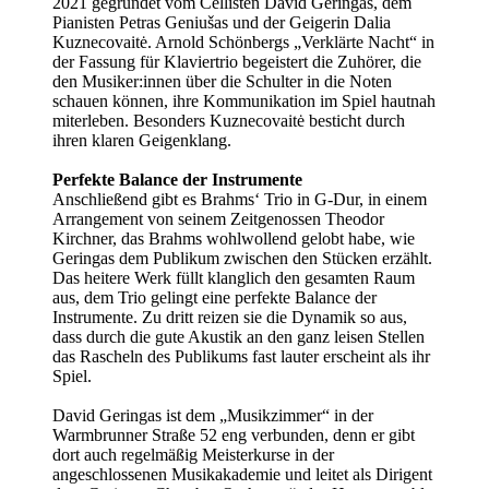
2021 gegründet vom Cellisten David Geringas, dem
Pianisten Petras Geniušas und der Geigerin Dalia
Kuznecovaitė. Arnold Schönbergs „Verklärte Nacht“ in
der Fassung für Klaviertrio begeistert die Zuhörer, die
den Musiker:innen über die Schulter in die Noten
schauen können, ihre Kommunikation im Spiel hautnah
miterleben. Besonders Kuznecovaitė besticht durch
ihren klaren Geigenklang.
Perfekte Balance der Instrumente
Anschließend gibt es Brahms‘ Trio in G-Dur, in einem
Arrangement von seinem Zeitgenossen Theodor
Kirchner, das Brahms wohlwollend gelobt habe, wie
Geringas dem Publikum zwischen den Stücken erzählt.
Das heitere Werk füllt klanglich den gesamten Raum
aus, dem Trio gelingt eine perfekte Balance der
Instrumente. Zu dritt reizen sie die Dynamik so aus,
dass durch die gute Akustik an den ganz leisen Stellen
das Rascheln des Publikums fast lauter erscheint als ihr
Spiel.
David Geringas ist dem „Musikzimmer“ in der
Warmbrunner Straße 52 eng verbunden, denn er gibt
dort auch regelmäßig Meisterkurse in der
angeschlossenen Musikakademie und leitet als Dirigent