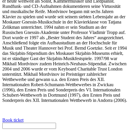
er heute weltweit als Solist, Kammermusiker und Liedpianist.
Rundfunk- und CD-Aufnahmen dokumentieren seine Virtuosität
und musikalische Reife. Mordvinov begann mit sechs Jahren
Klavier zu spielen und wurde seit seinem siebten Lebensjahr an der
Moskauer Gnessin-Musikschule in der Klavierklasse von Tatjana
Zelikman unterrichtet. 1994 nahm er sein Studium an der
Russischen Gnessin-Akademie unter Professor Vladimir Tropp auf.
Dort wurde er 1997 als „Bester Student des Jahres“ ausgezeichnet.
Anschließend folgte ein Aufbaustudium an der Hochschule für
Musik und Theater Hannover bei Prof. Bernd Goetzke. Seit er 1994
das Skrjabin-Stipendium des Moskauer Skrjabin-Museums erhielt,
ist er ständiger Gast der Skrjabin-Musikfestspiele. 1997/98 war
Mikhail Mordvinov zudem Heinrich-Neuhaus-Stipendiat. Zwischen
2004 und 2006 wurde er vom Keyboard Charitable Trust London
unterstützt. Mikhail Mordvinov ist Preisträger zahlreicher
Wettbewerbe und gewann u.a. den Ersten Preis des XII.
Internationalen Robert-Schumann-Wettbewerbes in Zwickau
(1996), den Ersten Preis und Sonderpreis des VI. Internationalen
Schubert-Wettbewerb in Dortmund (1997), den Ersten Preis und
Sonderpreis des XII. Internationalen Wettbewerb in Andorra (2006).
Book ticket