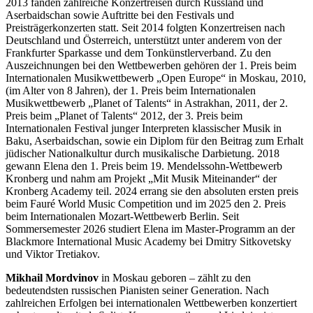
2013 fanden zahlreiche Konzertreisen durch Russland und
Aserbaidschan sowie Auftritte bei den Festivals und
Preisträgerkonzerten statt. Seit 2014 folgten Konzertreisen nach
Deutschland und Österreich, unterstützt unter anderem von der
Frankfurter Sparkasse und dem Tonkünstlerverband. Zu den
Auszeichnungen bei den Wettbewerben gehören der 1. Preis beim
Internationalen Musikwettbewerb „Open Europe“ in Moskau, 2010,
(im Alter von 8 Jahren), der 1. Preis beim Internationalen
Musikwettbewerb „Planet of Talents“ in Astrakhan, 2011, der 2.
Preis beim „Planet of Talents“ 2012, der 3. Preis beim
Internationalen Festival junger Interpreten klassischer Musik in
Baku, Aserbaidschan, sowie ein Diplom für den Beitrag zum Erhalt
jüdischer Nationalkultur durch musikalische Darbietung. 2018
gewann Elena den 1. Preis beim 19. Mendelssohn-Wettbewerb
Kronberg und nahm am Projekt „Mit Musik Miteinander“ der
Kronberg Academy teil. 2024 errang sie den absoluten ersten preis
beim Fauré World Music Competition und im 2025 den 2. Preis
beim Internationalen Mozart-Wettbewerb Berlin. Seit
Sommersemester 2026 studiert Elena im Master-Programm an der
Blackmore International Music Academy bei Dmitry Sitkovetsky
und Viktor Tretiakov.
Mikhail Mordvinov
in Moskau geboren – zählt zu den
bedeutendsten russischen Pianisten seiner Generation. Nach
zahlreichen Erfolgen bei internationalen Wettbewerben konzertiert