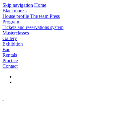
Skip navigation
Home
Blackmore's
House profile
The team
Press
Program
Tickets and reservations system
Masterclasses
Gallery
Exhibition
Bar
Rentals
Practice
Contact