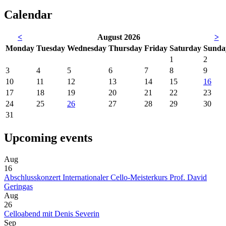
Calendar
<
August 2026
>
Mon
day
Tue
sday
Wed
nesday
Thu
rsday
Fri
day
Sat
urday
Sun
da
1
2
3
4
5
6
7
8
9
10
11
12
13
14
15
16
17
18
19
20
21
22
23
24
25
26
27
28
29
30
31
Upcoming events
Aug
16
Abschlusskonzert Internationaler Cello-Meisterkurs Prof. David
Geringas
Aug
26
Celloabend mit Denis Severin
Sep