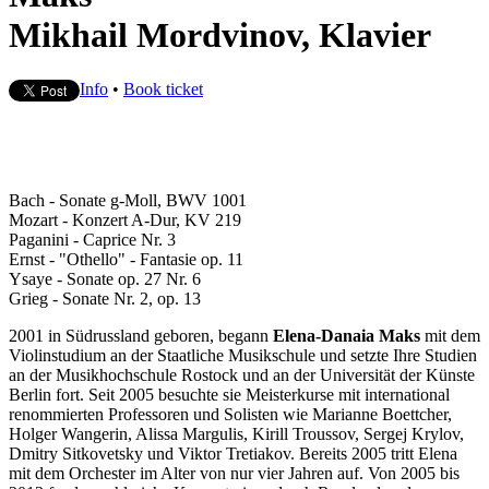
Mikhail Mordvinov, Klavier
Info
•
Book ticket
Bach - Sonate g-Moll, BWV 1001
Mozart - Konzert A-Dur, KV 219
Paganini - Caprice Nr. 3
Ernst - "Othello" - Fantasie op. 11
Ysaye - Sonate op. 27 Nr. 6
Grieg - Sonate Nr. 2, op. 13
2001 in Südrussland geboren, begann
Elena-Danaia Maks
mit dem
Violinstudium an der Staatliche Musikschule und setzte Ihre Studien
an der Musikhochschule Rostock und an der Universität der Künste
Berlin fort. Seit 2005 besuchte sie Meisterkurse mit international
renommierten Professoren und Solisten wie Marianne Boettcher,
Holger Wangerin, Alissa Margulis, Kirill Troussov, Sergej Krylov,
Dmitry Sitkovetsky und Viktor Tretiakov. Bereits 2005 tritt Elena
mit dem Orchester im Alter von nur vier Jahren auf. Von 2005 bis