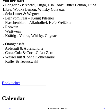
von der Bar:
- Longdrinks: Aperol, Hugo, Gin Tonic, Bitter Lemon, Cuba
Libre, Wodka Lemon, Whisky Cola u.a.
- Sekt Lutter & Wegner
- Bier vom Fass – König Pilsener
- Flaschenbiere - Alkoholfrei, Hefe-Weißbier
- Rotwein
- Weißwein
- Kräftig - Vodka, Whisky, Cognac
- Orangensaft
- Apfelsaft & Apfelschorle
- Coca-Cola & Coca-Cola / Zero
- Wasser mit & ohne Kohlensäure
- Kaffe- & Teeauswahl
Book ticket
Calendar