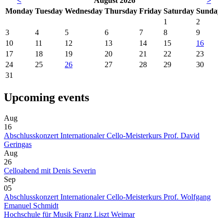
<
August 2026
>
Mon
day
Tue
sday
Wed
nesday
Thu
rsday
Fri
day
Sat
urday
Sun
da
1
2
3
4
5
6
7
8
9
10
11
12
13
14
15
16
17
18
19
20
21
22
23
24
25
26
27
28
29
30
31
Upcoming events
Aug
16
Abschlusskonzert Internationaler Cello-Meisterkurs Prof. David
Geringas
Aug
26
Celloabend mit Denis Severin
Sep
05
Abschlusskonzert Internationaler Cello-Meisterkurs Prof. Wolfgang
Emanuel Schmidt
Hochschule für Musik Franz Liszt Weimar