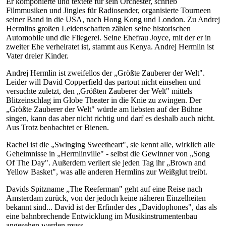
Er komponierte und textete für sein Orchester, schrieb
Filmmusiken und Jingles für Radiosender, organisierte Tourneen
seiner Band in die USA, nach Hong Kong und London. Zu Andrej
Hermlins großen Leidenschaften zählen seine historischen
Automobile und die Fliegerei. Seine Ehefrau Joyce, mit der er in
zweiter Ehe verheiratet ist, stammt aus Kenya. Andrej Hermlin ist
Vater dreier Kinder.
Andrej Hermlin ist zweifellos der „Größte Zauberer der Welt".
Leider will David Copperfield das partout nicht einsehen und
versuchte zuletzt, den „Größten Zauberer der Welt" mittels
Blitzeinschlag im Globe Theater in die Knie zu zwingen. Der
„Größte Zauberer der Welt" würde am liebsten auf der Bühne
singen, kann das aber nicht richtig und darf es deshalb auch nicht.
Aus Trotz beobachtet er Bienen.
Rachel ist die „Swinging Sweetheart", sie kennt alle, wirklich alle
Geheimnisse in „Hermlinville" - selbst die Gewinner von „Song
Of The Day". Außerdem verliert sie jeden Tag ihr „Brown and
Yellow Basket", was alle anderen Hermlins zur Weißglut treibt.
Davids Spitzname „The Reeferman" geht auf eine Reise nach
Amsterdam zurück, von der jedoch keine näheren Einzelheiten
bekannt sind... David ist der Erfinder des „Davidophones", das als
eine bahnbrechende Entwicklung im Musikinstrumentenbau
angesehen werden muss.