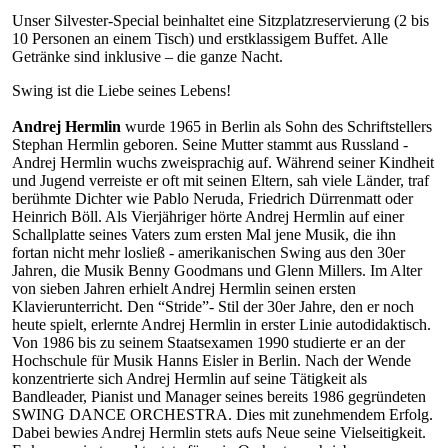
Unser Silvester-Special beinhaltet eine Sitzplatzreservierung (2 bis
10 Personen an einem Tisch) und erstklassigem Buffet. Alle
Getränke sind inklusive – die ganze Nacht.
Swing ist die Liebe seines Lebens!
Andrej Hermlin
wurde 1965 in Berlin als Sohn des Schriftstellers
Stephan Hermlin geboren. Seine Mutter stammt aus Russland -
Andrej Hermlin wuchs zweisprachig auf. Während seiner Kindheit
und Jugend verreiste er oft mit seinen Eltern, sah viele Länder, traf
berühmte Dichter wie Pablo Neruda, Friedrich Dürrenmatt oder
Heinrich Böll. Als Vierjähriger hörte Andrej Hermlin auf einer
Schallplatte seines Vaters zum ersten Mal jene Musik, die ihn
fortan nicht mehr losließ - amerikanischen Swing aus den 30er
Jahren, die Musik Benny Goodmans und Glenn Millers. Im Alter
von sieben Jahren erhielt Andrej Hermlin seinen ersten
Klavierunterricht. Den “Stride”- Stil der 30er Jahre, den er noch
heute spielt, erlernte Andrej Hermlin in erster Linie autodidaktisch.
Von 1986 bis zu seinem Staatsexamen 1990 studierte er an der
Hochschule für Musik Hanns Eisler in Berlin. Nach der Wende
konzentrierte sich Andrej Hermlin auf seine Tätigkeit als
Bandleader, Pianist und Manager seines bereits 1986 gegründeten
SWING DANCE ORCHESTRA. Dies mit zunehmendem Erfolg.
Dabei bewies Andrej Hermlin stets aufs Neue seine Vielseitigkeit.