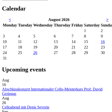
Calendar
<
August 2026
>
Mon
day
Tue
sday
Wed
nesday
Thu
rsday
Fri
day
Sat
urday
Sun
da
1
2
3
4
5
6
7
8
9
10
11
12
13
14
15
16
17
18
19
20
21
22
23
24
25
26
27
28
29
30
31
Upcoming events
Aug
16
Abschlusskonzert Internationaler Cello-Meisterkurs Prof. David
Geringas
Aug
26
Celloabend mit Denis Severin
Sep