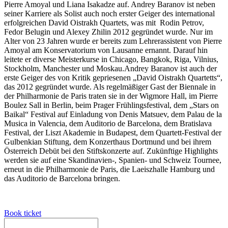
Pierre Amoyal und Liana Isakadze auf. Andrey Baranov ist neben
seiner Karriere als Solist auch noch erster Geiger des international
erfolgreichen David Oistrakh Quartets, was mit Rodin Petrov,
Fedor Belugin und Alexey Zhilin 2012 gegründet wurde. Nur im
Alter von 23 Jahren wurde er bereits zum Lehrerassistent von Pierre
Amoyal am Konservatorium von Lausanne ernannt. Darauf hin
leitete er diverse Meisterkurse in Chicago, Bangkok, Riga, Vilnius,
Stockholm, Manchester und Moskau.Andrey Baranov ist auch der
erste Geiger des von Kritik gepriesenen „David Oistrakh Quartetts“,
das 2012 gegründet wurde. Als regelmäßiger Gast der Biennale in
der Philharmonie de Paris traten sie in der Wigmore Hall, im Pierre
Boulez Sall in Berlin, beim Prager Frühlingsfestival, dem „Stars on
Baikal“ Festival auf Einladung von Denis Matsuev, dem Palau de la
Musica in Valencia, dem Auditorio de Barcelona, dem Bratislava
Festival, der Liszt Akademie in Budapest, dem Quartett-Festival der
Gulbenkian Stiftung, dem Konzerthaus Dortmund und bei ihrem
Österreich Debüt bei den Stiftskonzerte auf. Zukünftige Highlights
werden sie auf eine Skandinavien-, Spanien- und Schweiz Tournee,
erneut in die Philharmonie de Paris, die Laeiszhalle Hamburg und
das Auditorio de Barcelona bringen.
Book ticket