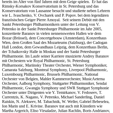
bereits im Alter von fünf Jahren mit dem Geige spielen. Er hat das
Rimsky-Korsakov Konservatorium in St. Petersburg und das
Konservatorium von Lausanne besucht und studierte neben Lehrern
wie L. Ivaschenko, V. Ovcharek und P. Popov. bei dem legendären
französischen Geiger Pierre Amoyal. Seit seinem Debüt mit den
Sankt Petersburger Philharmonikern unter der Leitung von V.
Petrenko in der Sankt Petersburger Philharmonie im Jahr 2005,
konzertierte Baranov in vielen nennenswerten Hallen wie dem
Bozar (Brüssel), dem Concertgebouw (Amsterdam), Konzerthaus
Wien, dem Großen Saal des Mozarteums (Salzburg), der Cadogan
Hall London, dem Gewandhaus Leipzig, dem Konzerthaus Berlin,
der Tchaikovsky Halle in Moskau und der Sankt Petersburger
Philharmonie. Im Laufe seiner Karriere musizierte Andrey Baranov
mit Orchestern wie Royal Philharmonic, St. Petersburg
Philharmonic, Mariinsky Theater Orchester, Wiener Symphoniker,
Camarata Salzburg, Montreal Symphony, Liverpool Philharmonic,
Luxembourg Philharmonic, Brussels Philharmonic, National
Orchester von Belgien, Mahler Kammerorchester, MusicAeterna
Orchester, Aalborg Symphony, Stuttgarter Philharmoniker, Sendai
Philharmonic, Gwangju Symphony und SWR Stuttgart Symphonie
Orchester unter Dirigenten wie Y. Temirkanov, V. Fedoseev, T.
Currentzis, K. Nagano, V. Petrenko, Michael Sanderling, Daniel
Raiskin, N. Alekseev, M. Tabachnik, W. Weller, Gabriel Bebeselea,
Ion Marin und E. Krivine. Baranov trat auch mit Künstlern wie
Martha Argerich, Eliso Virsaladze, Julian Rachlin, Boris Andrianov,